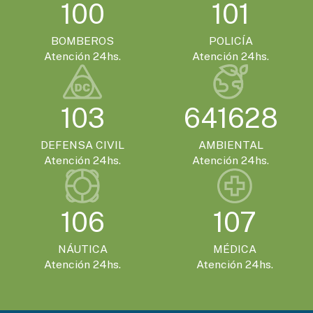
VIERNES 13 DE NOVIEMBRE - 14:00HS.
100
101
Gualeguaychú confirmó que será la sede
de la Expo Moto 2026
BOMBEROS
POLICÍA
Atención 24hs.
Atención 24hs.
EVENTOS TURISTICOS
SÁBADO 21 DE NOVIEMBRE - 20:00HS.
103
641628
El Encuentro Batuque celebra su 4ª edición
en Gualeguaychú
DEFENSA CIVIL
AMBIENTAL
Atención 24hs.
Atención 24hs.
106
107
NÁUTICA
MÉDICA
Atención 24hs.
Atención 24hs.