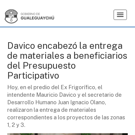
T
PRESUPUESTO PARTICIPATIVO
o
g
g
l
Davico encabezó la entrega
e
de materiales a beneficiarios
n
a
del Presupuesto
v
Participativo
i
g
Hoy, en el predio del Ex Frigorífico, el
a
intendente Mauricio Davico y el secretario de
t
i
Desarrollo Humano Juan Ignacio Olano,
o
realizaron la entrega de materiales
n
correspondientes a los proyectos de las zonas
1, 2 y 3.