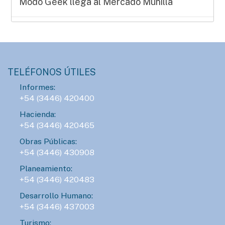
Modo Geek llega al Mercado Munilla
AGENDA
SÁBADO 08 DE AGOSTO - 15:00HS.
Manos que crean en el Mercado Munilla
TELÉFONOS ÚTILES
Informes:
AGENDA
+54 (3446) 420400
LUNES 10 DE AGOSTO - 23:00HS.
Hacienda:
ConTIER convoca a grupos teatrales para
+54 (3446) 420465
desarrollar proyectos asociativos
Obras Públicas:
+54 (3446) 430908
AGENDA
Planeamiento:
SÁBADO 15 DE AGOSTO - 16:00HS.
+54 (3446) 420483
Gran Prix Chipote 2026 de ajedrez blitz
Desarrollo Humano:
+54 (3446) 437003
Turismo:
AGENDA