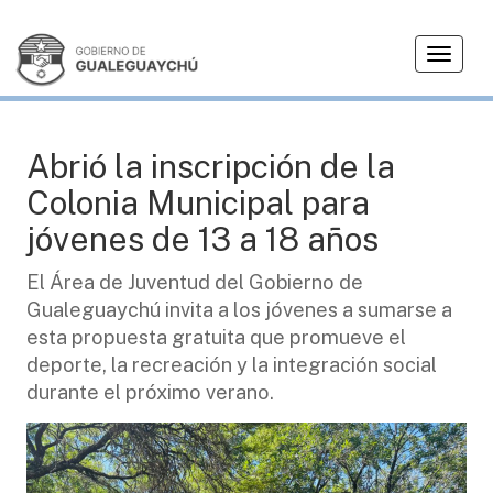
T
JUVENTUD
o
g
g
l
Abrió la inscripción de la
e
Colonia Municipal para
n
a
jóvenes de 13 a 18 años
v
i
El Área de Juventud del Gobierno de
g
Gualeguaychú invita a los jóvenes a sumarse a
a
esta propuesta gratuita que promueve el
t
deporte, la recreación y la integración social
i
durante el próximo verano.
o
n