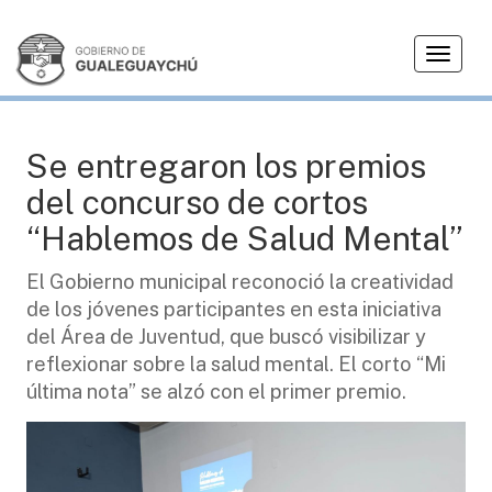
T
JUVENTUD
o
g
g
l
Se entregaron los premios
e
del concurso de cortos
n
a
“Hablemos de Salud Mental”
v
i
El Gobierno municipal reconoció la creatividad
g
de los jóvenes participantes en esta iniciativa
a
del Área de Juventud, que buscó visibilizar y
t
reflexionar sobre la salud mental. El corto “Mi
i
última nota” se alzó con el primer premio.
o
n