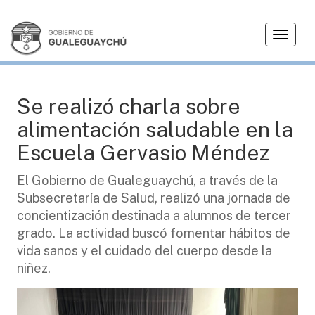
T
SALUD
o
g
g
l
Se realizó charla sobre
e
alimentación saludable en la
n
a
Escuela Gervasio Méndez
v
i
El Gobierno de Gualeguaychú, a través de la
g
Subsecretaría de Salud, realizó una jornada de
a
concientización destinada a alumnos de tercer
t
grado. La actividad buscó fomentar hábitos de
i
vida sanos y el cuidado del cuerpo desde la
o
niñez.
n