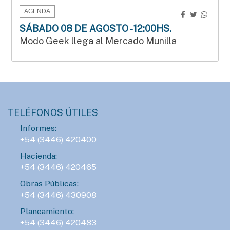
AGENDA
SÁBADO 08 DE AGOSTO - 12:00HS.
Modo Geek llega al Mercado Munilla
AGENDA
SÁBADO 08 DE AGOSTO - 15:00HS.
Manos que crean en el Mercado Munilla
TELÉFONOS ÚTILES
Informes:
AGENDA
+54 (3446) 420400
LUNES 10 DE AGOSTO - 23:00HS.
Hacienda:
ConTIER convoca a grupos teatrales para
+54 (3446) 420465
desarrollar proyectos asociativos
Obras Públicas:
+54 (3446) 430908
AGENDA
Planeamiento:
SÁBADO 15 DE AGOSTO - 16:00HS.
+54 (3446) 420483