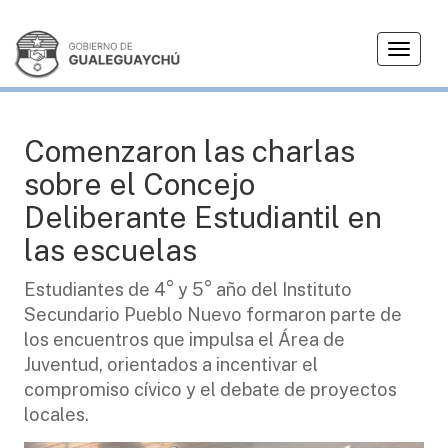
T
HCD
o
g
g
l
Comenzaron las charlas
e
sobre el Concejo
n
a
Deliberante Estudiantil en
v
las escuelas
i
g
Estudiantes de 4° y 5° año del Instituto
a
Secundario Pueblo Nuevo formaron parte de
t
i
los encuentros que impulsa el Área de
o
Juventud, orientados a incentivar el
n
compromiso cívico y el debate de proyectos
locales.