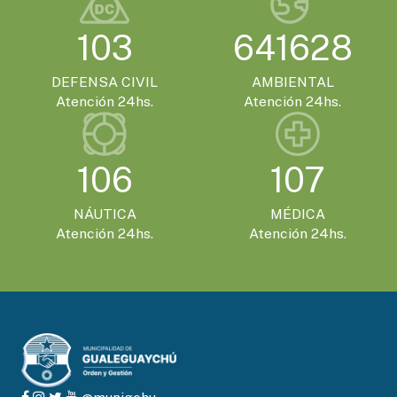
SÁBADO 21 DE NOVIEMBRE - 20:00HS.
103
641628
El Encuentro Batuque celebra su 4ª edición
en Gualeguaychú
DEFENSA CIVIL
AMBIENTAL
Atención 24hs.
Atención 24hs.
106
107
NÁUTICA
MÉDICA
Atención 24hs.
Atención 24hs.