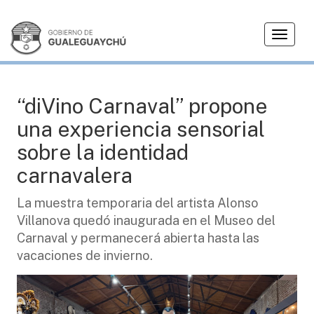
T
CULTURA
o
g
g
l
“diVino Carnaval” propone
e
una experiencia sensorial
n
a
sobre la identidad
v
carnavalera
i
g
La muestra temporaria del artista Alonso
a
Villanova quedó inaugurada en el Museo del
t
i
Carnaval y permanecerá abierta hasta las
o
vacaciones de invierno.
n