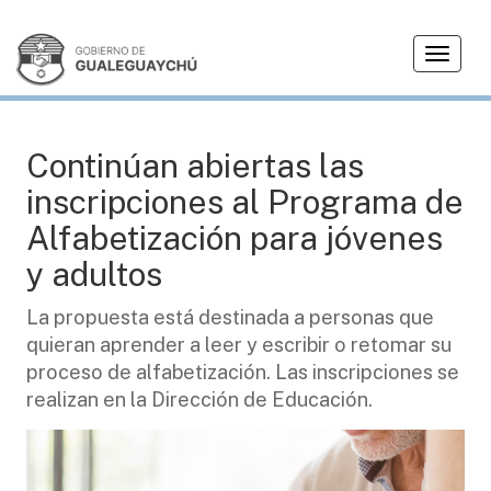
T
EDUCACIÓN
o
g
g
l
Continúan abiertas las
e
inscripciones al Programa de
n
a
Alfabetización para jóvenes
v
y adultos
i
g
La propuesta está destinada a personas que
a
quieran aprender a leer y escribir o retomar su
t
i
proceso de alfabetización. Las inscripciones se
o
realizan en la Dirección de Educación.
n