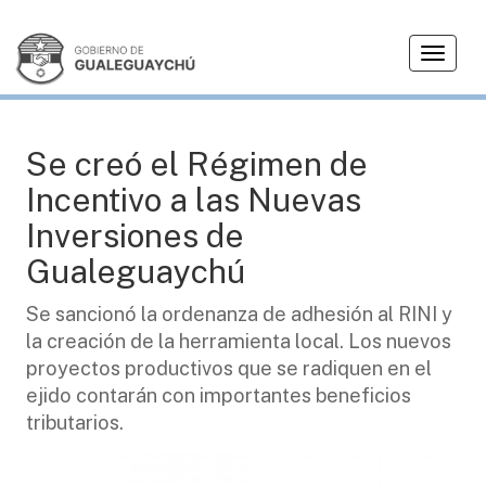
T
HCD
o
g
g
l
Se creó el Régimen de
e
Incentivo a las Nuevas
n
a
Inversiones de
v
Gualeguaychú
i
g
Se sancionó la ordenanza de adhesión al RINI y
a
la creación de la herramienta local. Los nuevos
t
i
proyectos productivos que se radiquen en el
o
ejido contarán con importantes beneficios
n
tributarios.