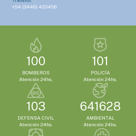
Tránsito:
EVENTOS TURISTICOS
+54 (3446) 420456
LUNES 19 DE OCTUBRE - 10:00HS.
Gualeguaychú se prepara para recibir el
Mundial de Canotaje 2026
EVENTOS TURISTICOS
VIERNES 13 DE NOVIEMBRE - 14:00HS.
100
101
Gualeguaychú confirmó que será la sede
de la Expo Moto 2026
BOMBEROS
POLICÍA
Atención 24hs.
Atención 24hs.
EVENTOS TURISTICOS
SÁBADO 21 DE NOVIEMBRE - 20:00HS.
103
641628
El Encuentro Batuque celebra su 4ª edición
en Gualeguaychú
DEFENSA CIVIL
AMBIENTAL
Atención 24hs.
Atención 24hs.