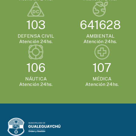
EVENTOS TURISTICOS
103
641628
LUNES 19 DE OCTUBRE - 10:00HS.
Gualeguaychú se prepara para recibir el
DEFENSA CIVIL
AMBIENTAL
Mundial de Canotaje 2026
Atención 24hs.
Atención 24hs.
EVENTOS TURISTICOS
106
107
VIERNES 13 DE NOVIEMBRE - 14:00HS.
Gualeguaychú confirmó que será la sede
de la Expo Moto 2026
NÁUTICA
MÉDICA
Atención 24hs.
Atención 24hs.
EVENTOS TURISTICOS
SÁBADO 21 DE NOVIEMBRE - 20:00HS.
El Encuentro Batuque celebra su 4ª edición
en Gualeguaychú