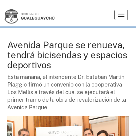
T
CIUDAD
o
g
g
l
Avenida Parque se renueva,
e
tendrá bicisendas y espacios
n
a
deportivos
v
i
Esta mañana, el intendente Dr. Esteban Martín
g
Piaggio firmó un convenio con la cooperativa
a
Los Mellis a través del cual se ejecutará el
t
primer tramo de la obra de revalorización de la
i
Avenida Parque.
o
n