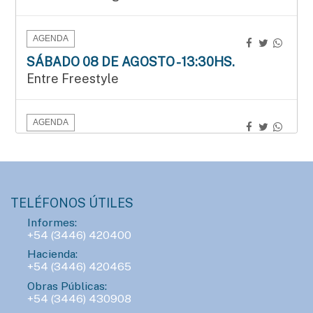
AGENDA
SÁBADO 08 DE AGOSTO - 13:30HS.
Entre Freestyle
AGENDA
SÁBADO 08 DE AGOSTO - 15:00HS.
Manos que crean en el Mercado Munilla
TELÉFONOS ÚTILES
AGENDA
Informes:
DOMINGO 09 DE AGOSTO - 09:30HS.
+54 (3446) 420400
3.ª edición del Duatlón del Instituto Bértora
Hacienda:
+54 (3446) 420465
Obras Públicas:
AGENDA
+54 (3446) 430908