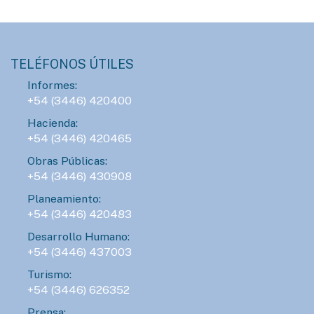
AGENDA
SÁBADO 08 DE AGOSTO - 15:00HS.
Manos que crean en el Mercado Munilla
TELÉFONOS ÚTILES
Informes:
AGENDA
+54 (3446) 420400
LUNES 10 DE AGOSTO - 23:00HS.
Hacienda:
ConTIER convoca a grupos teatrales para
+54 (3446) 420465
desarrollar proyectos asociativos
Obras Públicas:
+54 (3446) 430908
AGENDA
Planeamiento:
SÁBADO 15 DE AGOSTO - 16:00HS.
+54 (3446) 420483
Gran Prix Chipote 2026 de ajedrez blitz
Desarrollo Humano:
+54 (3446) 437003
Turismo:
AGENDA
+54 (3446) 626352
DOMINGO 16 DE AGOSTO - 18:00HS.
Prensa: