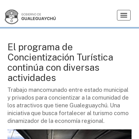
T
TURISMO
o
g
g
l
El programa de
e
Concientización Turística
n
a
continúa con diversas
v
actividades
i
g
Trabajo mancomunado entre estado municipal
a
y privados para concientizar a la comunidad de
t
i
los atractivos que tiene Gualeguaychú. Una
o
iniciativa que busca fortalecer al turismo como
n
dinamizador de la economía regional.