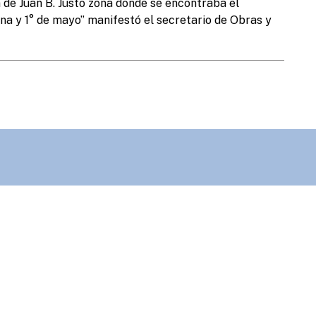
ón de Juan B. Justo zona donde se encontraba el
r
a y 1° de mayo” manifestó el secretario de Obras y
u
b
S
d
Obras Públicas:
Planeamiento:
Des
65
+54 (3446) 430908
+54 (3446) 420483
+5
Cultura:
Estación:
Man
45
+54 (3446) 531045
+54 (3446) 422227
+5
:
Inspección General:
Veterinaria:
Con
6
+54 (3446) 423399
+54 (3446) 332264
+5
D
P