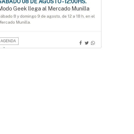
SÁBADO 08 DE AGOSTO - 12:00HS.
Modo Geek llega al Mercado Munilla
ábado 8 y domingo 9 de agosto, de 12 a 18 h, en el
ercado Munilla.
AGENDA
SÁBADO 08 DE AGOSTO - 15:00HS.
Manos que crean en el Mercado
Munilla
odos los sábados de agosto, de 15 a 17:30 h, en
os locales 24 y 26 del Mercado Munilla.
AGENDA
LUNES 10 DE AGOSTO - 23:00HS.
ConTIER convoca a grupos teatrales
para desarrollar proyectos asociativos
a inscripción permanecerá abierta hasta el 10 de
gosto. Se seleccionarán seis proyectos por