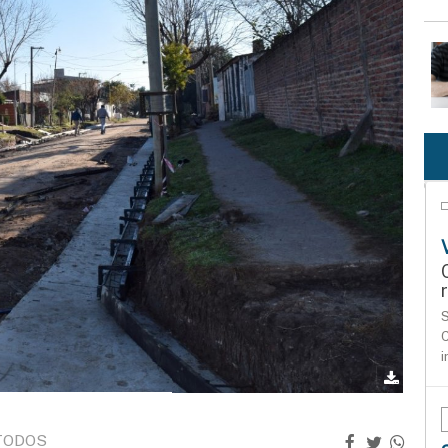
S
C
i
TODOS