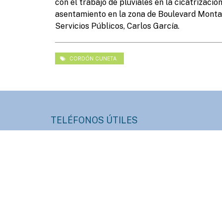
con el trabajo de pluviales en la cicatrizaci
asentamiento en la zona de Boulevard Montan
Servicios Públicos, Carlos García.
CORDÓN CUNETA
TELÉFONOS ÚTILES
Informes:
Hacienda:
+54 (3446) 420400
+54 (3446) 4204
Prensa:
HCD:
+54 (3446) 420430
+54 (3446) 4204
Obras Sanitarias:
Servicios Públicos
+54 (3446) 436647
+54 (3446) 42317