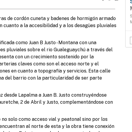
S
ras de cordón cuneta y badenes de hormigón armado
M
 cuanto a la accesibilidad y a los desagües pluviales
tificada como Juan B Justo - Montana con una
ües pluviales sobre el rio Gualeguaychú a través del
resenta con un crecimiento sostenido por la
 arterias claves como son el acceso norte y el
nes en cuanto a topografía y servicios. Esta calle
T
l
na del barrio con la particularidad de ser parte
az desde Lapalma a Juan B. Justo construyéndose
Jauretche, 2 de Abril y Justo, complementándose con
 no solo como acceso vial y peatonal sino por los
L
encuentran al norte de esta y la obra tiene conexión
a