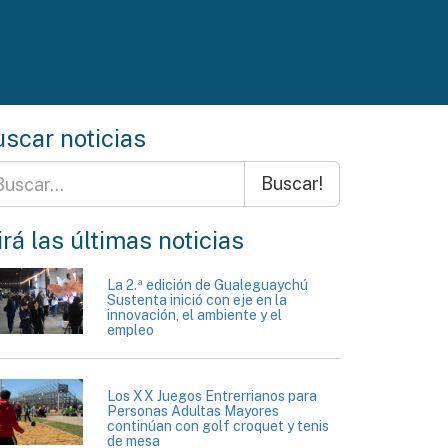
scar noticias
Buscar!
rá las últimas noticias
La 2.ª edición de Gualeguaychú
Sustenta inició con eje en la
innovación, el ambiente y el
empleo
Los XX Juegos Entrerrianos para
Personas Adultas Mayores
continúan con golf croquet y tenis
de mesa