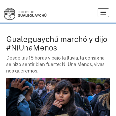
T
CIUDAD
o
g
g
l
Gualeguaychú marchó y dijo
e
#NiUnaMenos
n
a
Desde las 18 horas y bajo la lluvia, la consigna
v
se hizo sentir bien fuerte: Ni Una Menos, vivas
i
g
nos queremos.
a
t
i
o
n