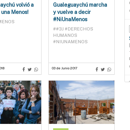
aychú volvió a
Gualeguaychú marcha
i una Menos!
y vuelve a decir
#NiUnaMenos
MENOS
##3J
#DERECHOS
HUMANOS
#NIUNAMENOS
018
03 de Junio 2017