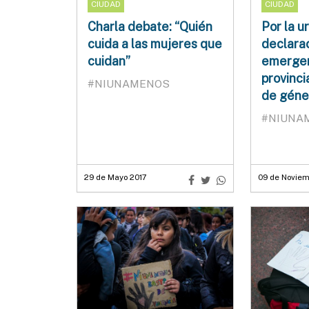
CIUDAD
CIUDAD
Charla debate: “Quién
Por la u
cuida a las mujeres que
declarac
cuidan”
emergen
provinci
#NIUNAMENOS
de géne
#NIUNA
29 de Mayo 2017
09 de Noviem