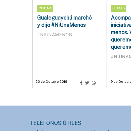
CIUDAD
CIUDAD
Gualeguaychú marchó
Acompañ
y dijo #NiUnaMenos
iniciativ
menos. 
#NIUNAMENOS
queremo
queremo
#NIUNA
20 de Octubre 2016
19 de Octubr
TELÉFONOS ÚTILES