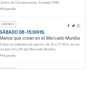
Centro de Convenciones, Estrada 1080.
##Agenda
AGENDA
SÁBADO 08 - 15:00HS.
Manos que crean en el Mercado Munilla
Todos los sábados de agosto, de 15 a 17:30 h, en los
locales 24 y 26 del Mercado Munilla.
##Agenda
AGENDA
SÁBADO 15 - 16:00HS.
Gran Prix Chipote 2026 de ajedrez blitz
Sábado 15 de agosto, desde las 16 h, en el local 27
del Mercado Munilla.
##Agenda