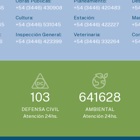
Obras Públicas:
Planeamiento:
Des
65
+54 (3446) 430908
+54 (3446) 420483
+5
Cultura:
Estación:
Man
45
+54 (3446) 531045
+54 (3446) 422227
+5
:
Inspección General:
Veterinaria:
Con
6
+54 (3446) 423399
+54 (3446) 332264
+5
103
641628
DEFENSA CIVIL
AMBIENTAL
Atención 24hs.
Atención 24hs.