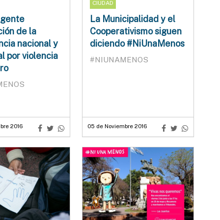
CIUDAD
rgente
La Municipalidad y el
ión de la
Cooperativismo siguen
cia nacional y
diciendo #NiUnaMenos
al por violencia
#NIUNAMENOS
ro
MENOS
bre 2016
05 de Noviembre 2016