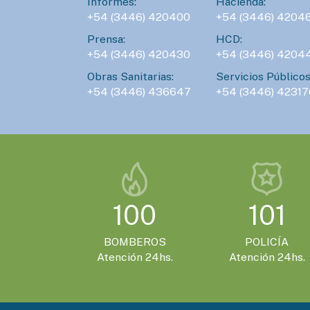
Informes:
Hacienda:
+54 (3446) 420400
+54 (3446) 4204
Prensa:
HCD:
+54 (3446) 420430
+54 (3446) 4204
Obras Sanitarias:
Servicios Públicos
+54 (3446) 436647
+54 (3446) 42317
100
101
BOMBEROS
POLICÍA
Atención 24hs.
Atención 24hs.