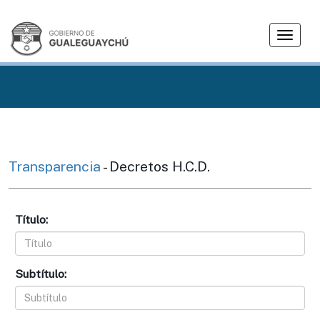
T
o
g
g
l
e
n
a
v
Transparencia
- Decretos H.C.D.
i
g
a
Título:
t
i
o
n
Subtítulo: