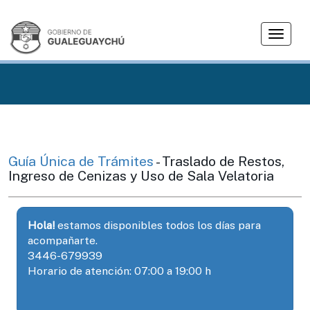
T
o
g
g
l
e
n
a
v
Guía Única de Trámites
- Traslado de Restos,
i
Ingreso de Cenizas y Uso de Sala Velatoria
g
a
t
Hola!
estamos disponibles todos los días para
i
acompañarte.
o
3446-679939
n
Horario de atención: 07:00 a 19:00 h