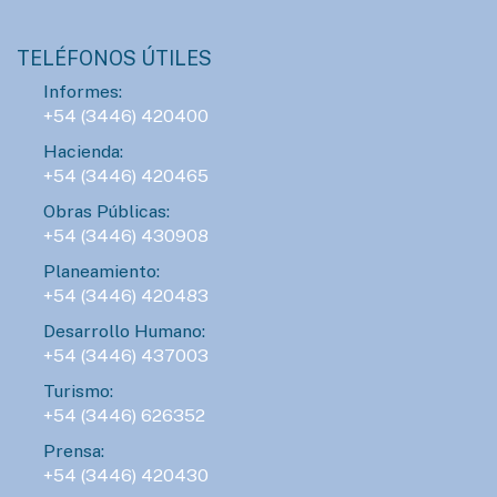
TELÉFONOS ÚTILES
Informes:
+54 (3446) 420400
Hacienda:
+54 (3446) 420465
Obras Públicas:
+54 (3446) 430908
Planeamiento:
+54 (3446) 420483
Desarrollo Humano:
+54 (3446) 437003
Turismo:
+54 (3446) 626352
Prensa:
+54 (3446) 420430