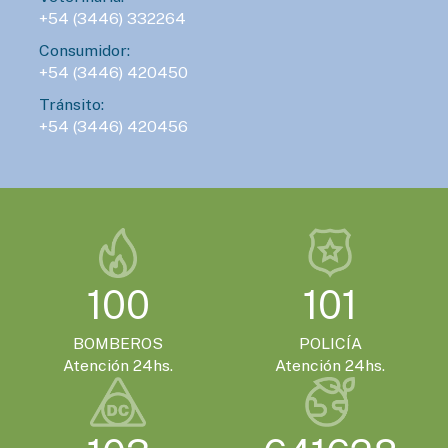
+54 (3446) 332264
Consumidor:
+54 (3446) 420450
Tránsito:
+54 (3446) 420456
100
101
BOMBEROS
POLICÍA
Atención 24hs.
Atención 24hs.