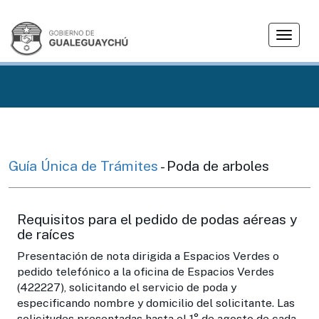
T
o
g
g
l
e
n
a
v
Guía Única de Trámites
- Poda de arboles
i
g
a
Requisitos para el pedido de podas aéreas y
t
de raíces
i
Presentación de nota dirigida a Espacios Verdes o
o
pedido telefónico a la oficina de Espacios Verdes
n
(422227), solicitando el servicio de poda y
especificando nombre y domicilio del solicitante. Las
solicitudes presentadas hasta el 1° de agosto de cada