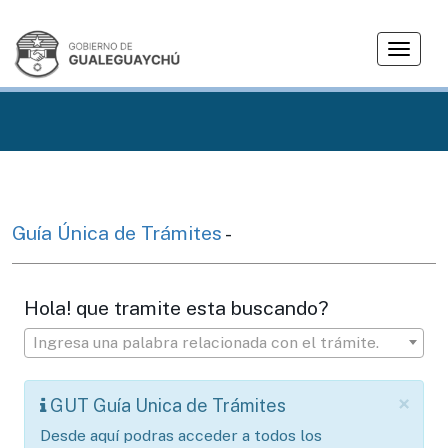
T
o
g
g
l
e
n
a
v
Guía Única de Trámites
-
i
g
a
Hola! que tramite esta buscando?
t
i
Ingresa una palabra relacionada con el trámite.
o
n
×
GUT Guía Unica de Trámites
Desde aquí podras acceder a todos los