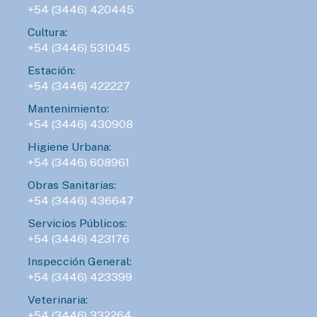
+54 (3446) 420445
Cultura:
+54 (3446) 531045
Estación:
+54 (3446) 422227
Mantenimiento:
+54 (3446) 430908
Higiene Urbana:
+54 (3446) 608961
Obras Sanitarias:
+54 (3446) 436647
Servicios Públicos:
+54 (3446) 423176
Inspección General:
+54 (3446) 423399
Veterinaria:
+54 (3446) 332264