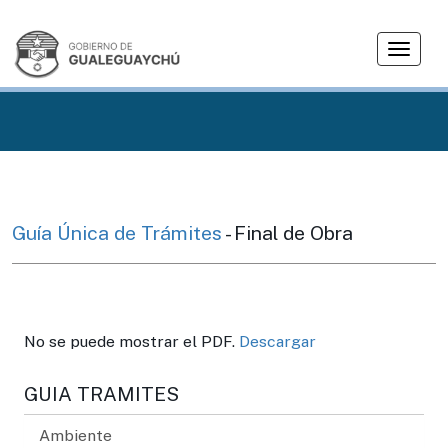
T
o
g
g
l
e
n
a
v
Guía Única de Trámites
- Final de Obra
i
g
a
t
i
No se puede mostrar el PDF.
Descargar
o
n
GUIA TRAMITES
Ambiente