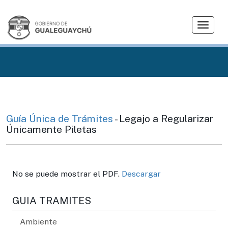
T
o
g
g
l
e
n
a
v
Guía Única de Trámites
- Legajo a Regularizar
i
Únicamente Piletas
g
a
t
i
No se puede mostrar el PDF.
Descargar
o
n
GUIA TRAMITES
Ambiente