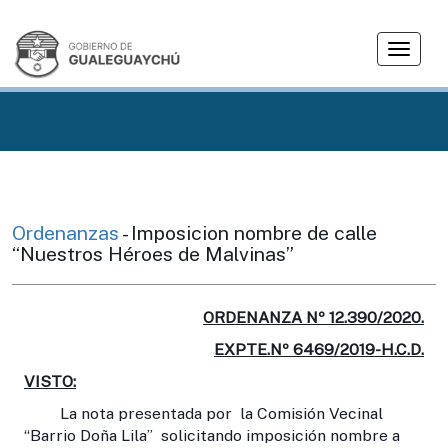
T
o
g
g
l
e
n
a
v
Ordenanzas
- Imposicion nombre de calle
i
“Nuestros Héroes de Malvinas”
g
a
t
ORDENANZA Nº 12.390/2020.
i
EXPTE.Nº 6469/2019-H.C.D.
o
VISTO:
n
La nota presentada por la Comisión Vecinal
“Barrio Doña Lila” solicitando imposición nombre a