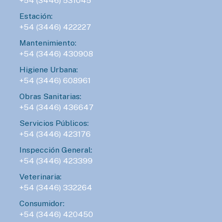
+54 (3446) 531045
Estación:
+54 (3446) 422227
Mantenimiento:
+54 (3446) 430908
Higiene Urbana:
+54 (3446) 608961
Obras Sanitarias:
+54 (3446) 436647
Servicios Públicos:
+54 (3446) 423176
Inspección General:
+54 (3446) 423399
Veterinaria:
+54 (3446) 332264
Consumidor:
+54 (3446) 420450