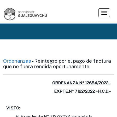
T
o
g
g
l
e
n
a
v
Ordenanzas
- Reintegro por el pago de factura
i
que no fuera rendida oportunamente
g
a
t
ORDENANZA Nº 12654/2022.-
i
EXPTE.Nº 7122/2022 – H.C.D.-
o
n
VISTO:
El Expediente Nº 7122/2022, caratulado