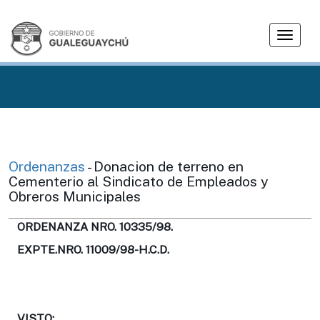
T
o
g
g
l
e
n
a
v
Ordenanzas
- Donacion de terreno en
i
Cementerio al Sindicato de Empleados y
g
Obreros Municipales
a
t
ORDENANZA NRO. 10335/98.
i
EXPTE.NRO. 11009/98-H.C.D.
o
n
VISTO: