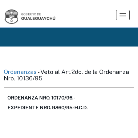
T
o
g
g
l
e
n
a
v
Ordenanzas
- Veto al Art.2do. de la Ordenanza
i
Nro. 10136/95
g
a
t
ORDENANZA NRO. 10170/96.-
i
EXPEDIENTE NRO. 9860/95-H.C.D.
o
n