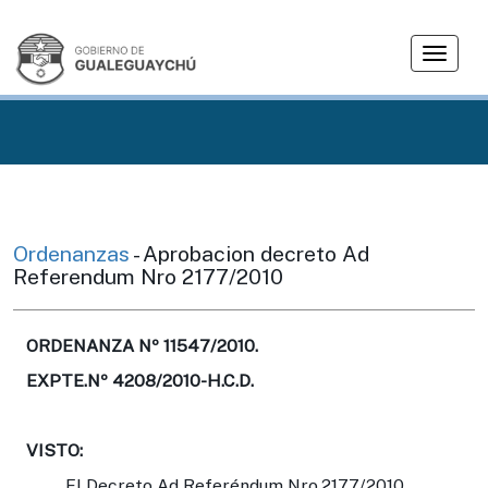
T
o
g
g
l
e
n
a
v
Ordenanzas
- Aprobacion decreto Ad
i
Referendum Nro 2177/2010
g
a
t
ORDENANZA Nº 11547/2010.
i
EXPTE.Nº 4208/2010-H.C.D.
o
n
VISTO:
El Decreto Ad Referéndum Nro.2177/2010,