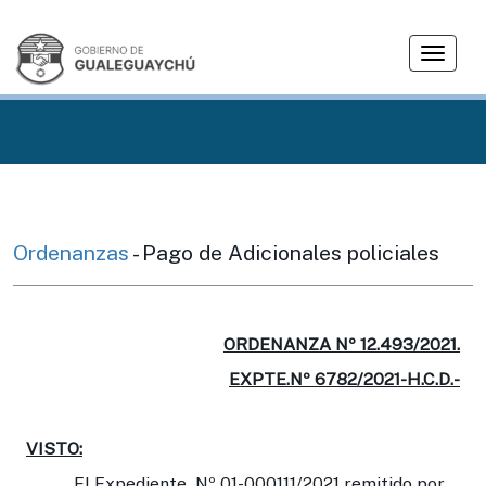
T
o
g
g
l
e
n
a
v
Ordenanzas
- Pago de Adicionales policiales
i
g
a
t
ORDENANZA Nº 12.493/2021.
i
EXPTE.Nº 6782/2021-H.C.D.-
o
n
VISTO:
El Expediente Nº 01-000111/2021 remitido por