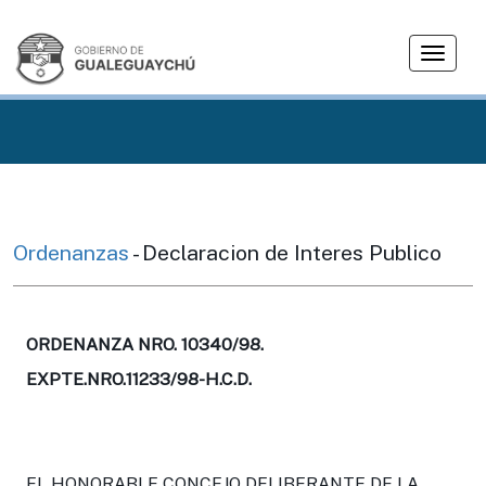
T
o
g
g
l
e
n
a
v
Ordenanzas
- Declaracion de Interes Publico
i
g
a
t
ORDENANZA NRO. 10340/98.
i
EXPTE.NRO.11233/98-H.C.D.
o
n
EL HONORABLE CONCEJO DELIBERANTE DE LA