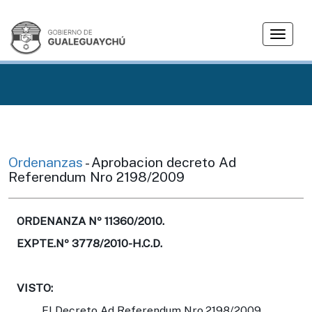
T
o
g
g
l
e
n
a
v
Ordenanzas
- Aprobacion decreto Ad
i
Referendum Nro 2198/2009
g
a
t
ORDENANZA Nº 11360/2010.
i
EXPTE.Nº 3778/2010-H.C.D.
o
n
VISTO:
El Decreto Ad Referendum Nro.2198/2009,