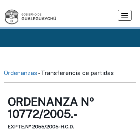
T
o
g
g
l
e
n
a
v
Ordenanzas
- Transferencia de partidas
i
g
a
ORDENANZA Nº
t
i
10772/2005.-
o
n
EXPTE.Nº 2055/2005-H.C.D.