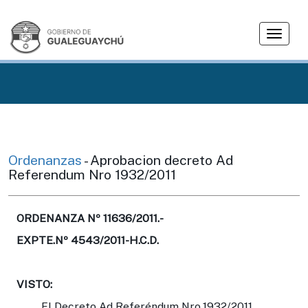
T
o
g
g
l
e
n
a
v
Ordenanzas
- Aprobacion decreto Ad
i
Referendum Nro 1932/2011
g
a
t
ORDENANZA Nº 11636/2011.-
i
EXPTE.Nº 4543/2011-H.C.D.
o
n
VISTO:
El Decreto Ad Referéndum Nro.1932/2011,