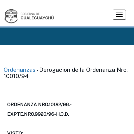
T
o
g
g
l
e
n
a
v
Ordenanzas
- Derogacion de la Ordenanza Nro.
i
10010/94
g
a
t
i
ORDENANZA NRO.10182/96.-
o
EXPTE.NRO.9920/96-H.C.D.
n
VISTO: