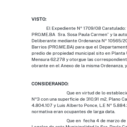
VISTO:
El Expediente Nº 1709/08 Caratulado: “ D
PRO.ME.BA Sra. Sosa Paula Carmen” y la auto
Deliberante mediante Ordenanza Nº 10565/20
Barrios (PRO.ME.BA) para que el Departamento
predio de propiedad municipal sito en Planta
Mensura 62.278 y otorgue las correspondiente
obrante en el Anexo de la misma Ordenanza, y
CONSIDERANDO:
Que en virtud de lo establecido en la
Nº3 con una superficie de 310,91 m2, Plano C
4.804.107 y Luis Alberto Ponce, L.E Nº 5.884.3
normativa eran ocupantes de larga data.
Que en fecha 4 de marzo de 2008 (fs.
Legales de esta Municipalidad la Sra. Paula C