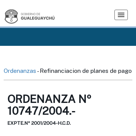
T
o
g
g
l
e
n
a
v
Ordenanzas
- Refinanciacion de planes de pago
i
g
a
ORDENANZA Nº
t
i
10747/2004.-
o
n
EXPTE.Nº 2001/2004-H.C.D.