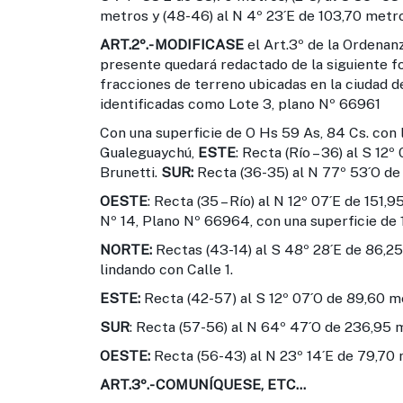
metros y (48-46) al N 4º 23´E de 103,70 metro
ART.2º.-
MODIFICASE
el Art.3º de la Ordenanz
presente quedará redactado de la siguiente 
fracciones de terreno ubicadas en la ciudad d
identificadas como Lote 3, plano Nº 66961
Con una superficie de O Hs 59 As, 84 Cs. con l
Gualeguaychú,
ESTE
: Recta (Río – 36) al S 1
Brunetti.
SUR:
Recta (36-35) al N 77º 53´O de 
OESTE
: Recta (35 – Río) al N 12º 07´E de 151
Nº 14, Plano Nº 66964, con una superficie de 1H
NORTE:
Rectas (43-14) al S 48º 28´E de 86,25
lindando con Calle 1.
ESTE:
Recta (42-57) al S 12º 07´O de 89,60 me
SUR
: Recta (57-56) al N 64º 47´O de 236,95 m
OESTE:
Recta (56-43) al N 23º 14´E de 79,70 m
ART.3º.-
COMUNÍQUESE, ETC...