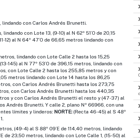
, lindando con Carlos Andrés Brunetti.
, lindando con Lote 13, (9-10) al N 62º 51´O de 20,15
 (11-12) al N 64º 47´O de 66,65 metros lindando con
 metros, lindando con Lote Calle 2 hasta los 15,25
(13-145) al N 77º 53´O de 396,15 metros, lindando con
os, con Lote Calle 2 hasta los 255,85 metros y con
9,05 metros lindando con Lote 14 hasta los 86,25
tros, con Carlos Andrés Brunetti hasta los 273,75
tros, con Carlos Andrés Brunetti hasta los 440,35
ros y con Carlos Andrés Brunetti el resto y (47-37) al
os Andrés Brunetti. Y calle 2, plano Nº 66966, con una
entes límites y linderos:
NORTE:
(Recta 46-45) al S 48º
1.
etros, (49-4) al S 88º 09´E de 114,40 metros, lindando
E de 23,50 metros, lindando con Lote Calle 1, (15-50) al