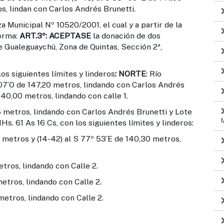
s, lindan con Carlos Andrés Brunetti.
a Municipal Nº 10520/2001, el cual y a partir de la
forma:
ART.3º:
ACEPTASE
la donación de dos
e Gualeguaychú, Zona de Quintas, Sección 2ª,
os siguientes límites y linderos
: NORTE
: Río
2º 07´O de 147,20 metros, lindando con Carlos Andrés
40,00 metros, lindando con calle 1.
,95 metros, lindando con Carlos Andrés Brunetti y Lote
s. 61 As 16 Cs, con los siguientes límites y linderos:
 metros y (14-42) al S 77º 53´E de 140,30 metros,
tros, lindando con Calle 2.
etros, lindando con Calle 2.
etros, lindando con Calle 2.