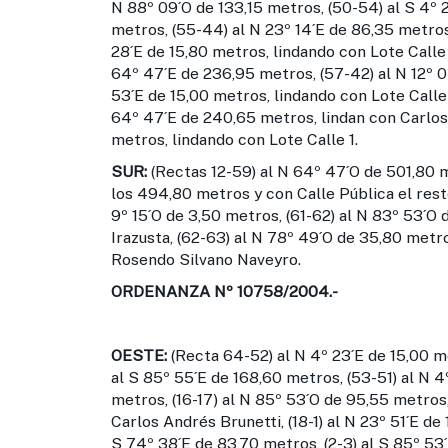
N 88º 09´O de 133,15 metros, (50-54) al S 4º 
metros, (55-44) al N 23º 14´E de 86,35 metros
28´E de 15,80 metros, lindando con Lote Calle 
64º 47´E de 236,95 metros, (57-42) al N 12º 07
53´E de 15,00 metros, lindando con Lote Calle 1
64º 47´E de 240,65 metros, lindan con Carlos 
metros, lindando con Lote Calle 1.
SUR:
(Rectas 12-59) al N 64º 47´O de 501,80 
los 494,80 metros y con Calle Pública el resto
9º 15´O de 3,50 metros, (61-62) al N 83º 53´O 
Irazusta, (62-63) al N 78º 49´O de 35,80 metro
Rosendo Silvano Naveyro.
ORDENANZA Nº 10758/2004.-
OESTE:
(Recta 64-52) al N 4º 23´E de 15,00 m
al S 85º 55´E de 168,60 metros, (53-51) al N 4
metros, (16-17) al N 85º 53´O de 95,55 metros,
Carlos Andrés Brunetti, (18-1) al N 23º 51´E de 
S 74º 38´E de 83,70 metros, (2-3) al S 85º 53´