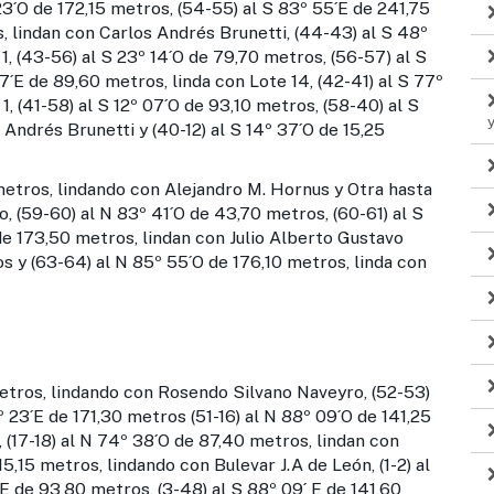
23´O de 172,15 metros, (54-55) al S 83º 55´E de 241,75
, lindan con Carlos Andrés Brunetti, (44-43) al S 48º
1, (43-56) al S 23º 14´O de 79,70 metros, (56-57) al S
´E de 89,60 metros, linda con Lote 14, (42-41) al S 77º
, (41-58) al S 12º 07´O de 93,10 metros, (58-40) al S
Andrés Brunetti y (40-12) al S 14º 37´O de 15,25
metros, lindando con Alejandro M. Hornus y Otra hasta
, (59-60) al N 83º 41´O de 43,70 metros, (60-61) al S
de 173,50 metros, lindan con Julio Alberto Gustavo
s y (63-64) al N 85º 55´O de 176,10 metros, linda con
etros, lindando con Rosendo Silvano Naveyro, (52-53)
º 23´E de 171,30 metros (51-16) al N 88º 09´O de 141,25
 (17-18) al N 74º 38´O de 87,40 metros, lindan con
15,15 metros, lindando con Bulevar J.A de León, (1-2) al
E de 93,80 metros, (3-48) al S 88º 09´ E de 141,60