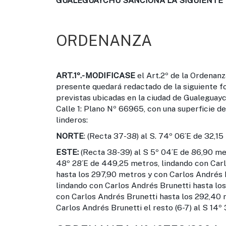
GUALEGUAYCHU SANCIONA LA SIGUIENTE
ORDENANZA
ART.1º.-
MODIFICASE
el Art.2º de la Ordenanza
presente quedará redactado de la siguiente 
previstas ubicadas en la ciudad de Gualeguayc
Calle 1: Plano Nº 66965, con una superficie de
linderos:
NORTE
: (Recta 37-38) al S. 74º 06´E de 32,1
ESTE:
(Recta 38-39) al S 5º 04´E de 86,90 met
48º 28´E de 449,25 metros, lindando con Carl
hasta los 297,90 metros y con Carlos Andrés Br
lindando con Carlos Andrés Brunetti hasta los
con Carlos Andrés Brunetti hasta los 292,40 
Carlos Andrés Brunetti el resto (6-7) al S 14