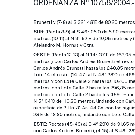
ORDENANZA Nº 10758/2004.-
Brunetti y (7-8) al S 32º 48´E de 80,20 metros
SUR
: (Recta 8-9) al S 46º 05´O de 5,80 metros
metros: (10-11) al N 9º 52´E de 10,05 metros y
Alejandro M. Hornus y Otra.
OESTE
: (Recta 12-13) al N 14º 37´E de 163,05
metros y con Carlos Andrés Brunetti el resto 
Carlos Andrés Brunetti hasta los 240,85 metr
Lote 14 el resto, (14-47) al N 48º 28´O de 46
metros y con Lote Calle 2 hasta los 102,05 me
metros, con Lote Calle 2 hasta los 296,85 me
metros, con Lote Calle 2 hasta los 459,05 met
N 5º 04´O de 110,30 metros, lindando con Carl
superficie de 2 Hs. 81 As. 44 Cs. con los sigui
28´E de 18,80 metros, lindando con Lote Calle 
ESTE
: Rectas (45-49) al S 4º 23´O de 91,65 m
con Carlos Andrés Brunetti, (4-15) al S 48º 28´