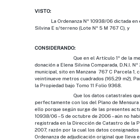
VISTO:
La Ordenanza Nº 10938/06 dictada en el 
Silvina E s/terreno (Lote Nº 5 M 767 C), y
CONSIDERANDO:
Que en el Artículo 1º de la mencionad
donación a Elena Silvina Comparada, D.N.I. Nº
municipal, sito en Manzana 767 C Parcela 1, c
veintinueve metros cuadrados (165,29 m2), Par
la Propiedad bajo Tomo 11 Folio 9368.
Que los datos catastrales que surge
perfectamente con los del Plano de Mensura y
ello porque según surge de las presentes actu
10938/06 – 5 de octubre de 2006 – aún no habí
registrada en la Dirección de Catastro de la 
2007, razón por la cual los datos consignados
Ordenanza de adjudicación original que lleva e