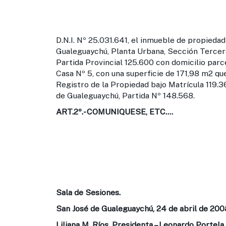
D.N.I. Nº 25.031.641, el inmueble de propieda
Gualeguaychú, Planta Urbana, Sección Tercera
Partida Provincial 125.600 con domicilio parcel
Casa Nº 5, con una superficie de 171,98 m2 qu
Registro de la Propiedad bajo Matrícula 119.
de Gualeguaychú, Partida Nº 148.568.
ART.2º
.- COMUNIQUESE, ETC….
Sala de Sesiones.
San José de Gualeguaychú, 24 de abril de 200
Liliana M. Ríos, Presidenta – Leonardo Portela,