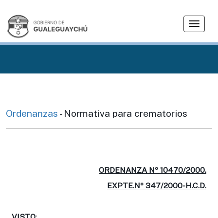
T
o
g
g
l
e
n
a
v
Ordenanzas
- Normativa para crematorios
i
g
a
t
i
ORDENANZA Nº 10470/2000.
o
EXPTE.Nº 347/2000-H.C.D.
n
VISTO
: