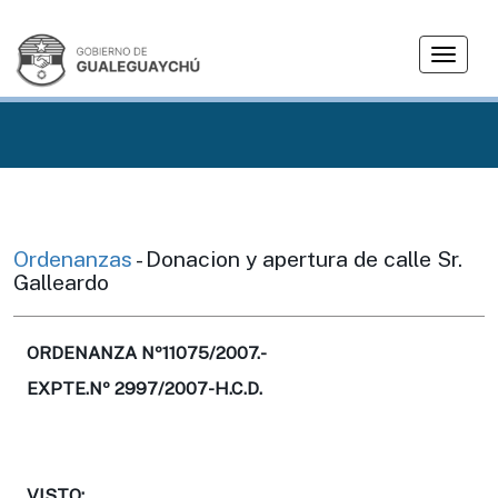
T
o
g
g
l
e
n
a
v
Ordenanzas
- Donacion y apertura de calle Sr.
i
Galleardo
g
a
t
ORDENANZA Nº11075/2007.-
i
EXPTE.Nº 2997/2007-H.C.D.
o
n
VISTO: