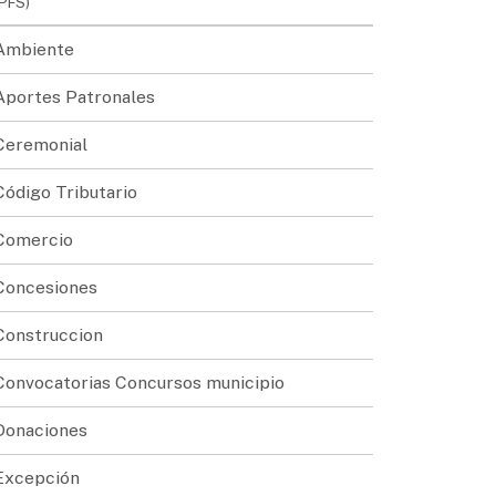
(PFS)
Ambiente
Aportes Patronales
Ceremonial
Código Tributario
Comercio
Concesiones
Construccion
Convocatorias Concursos municipio
Donaciones
Excepción