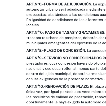
ART.Nº6.-
FORMA DE ADJUDICACIÓN.
La expl
automotor urbano será adjudicada mediante el
propuestas, ajustándose a las condiciones que
En igualdad de condiciones de los oferentes, 
locales.
ART.N°7.-
:
PAGO DE TASAS Y GRAVAMENES:
transporte urbano de pasajeros, deberán dar 
municipales emergentes del ejercicio de la ac
ART.N°8.-
PLAZO DE CONCESIÓN.
La concesió
ART.N°9.-
SERVICIO NO CONCESIONADOS P
prestadores, cuya concesión haya sido otorgad
nacional, y que desarrollen al menos parte de
dentro del ejido municipal, deberán armonizar 
con las exigencias de la presente normativa.-
ART.N°10.-
RENOVACIÓN DE PLAZO.
El plazo
única vez, por igual período a su vencimiento
los requisitos de calidad de prestación, reno
oportunamente le haya exigido la autoridad de