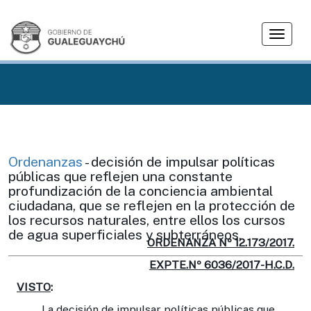
T
o
g
g
l
e
n
a
v
Ordenanzas
- decisión de impulsar políticas
i
públicas que reflejen una constante
g
profundización de la conciencia ambiental
ciudadana, que se reflejen en la protección de
a
los recursos naturales, entre ellos los cursos
t
de agua superficiales y subterráneos.
i
ORDENANZA Nº 12.173/2017.
o
EXPTE.Nº 6036/2017-H.C.D.
n
VISTO
:
La decisión de impulsar políticas públicas que