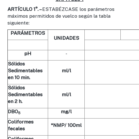
ARTÍCULO 1°. –
ESTABÉZCASE los parámetros
máximos permitidos de vuelco según la tabla
siguiente:
PARÁMETROS
UNIDADES
pH
-
Sólidos
Sedimentables
ml/l
en 10 min.
Sólidos
Sedimentables
ml/l
en 2 h.
DBO
mg/l
5
Coliformes
*NMP/ 100ml
fecales
Coliformes