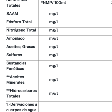
*NMP/ 100ml
Totales
SAAM
mg/l
Fósforo Total
mg/l
Nitrógeno Total
mg/l
Amoníaco
mg/l
Aceites, Grasas
mg/l
Sulfuros
mg/l
Sustancias
mg/l
Fenólicas
**Aceites
mg/l
Minerales
**Hidrocarburos
mg/l
Totales
1
.-
Derivaciones
a
cuerpos de agua