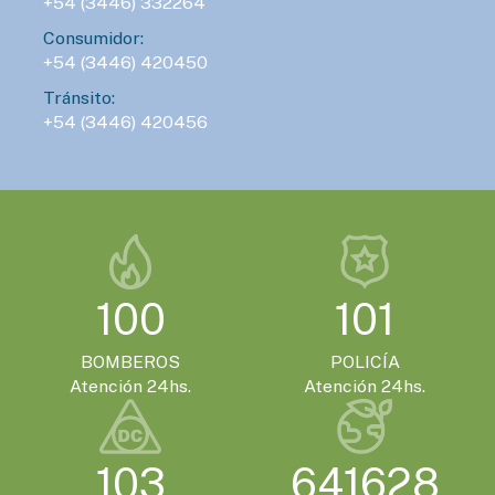
+54 (3446) 332264
Consumidor:
+54 (3446) 420450
Tránsito:
+54 (3446) 420456
100
101
BOMBEROS
POLICÍA
Atención 24hs.
Atención 24hs.
103
641628