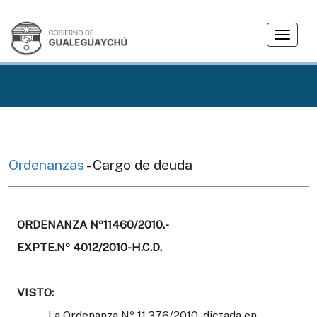
T
o
g
g
l
e
n
a
v
Ordenanzas
- Cargo de deuda
i
g
a
t
ORDENANZA Nº11460/2010.-
i
EXPTE.Nº 4012/2010-H.C.D.
o
n
VISTO:
La Ordenanza Nº 11.376/2010, dictada en