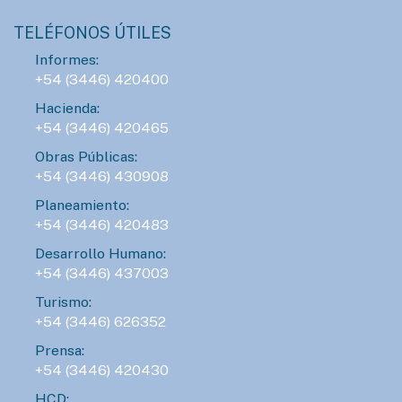
TELÉFONOS ÚTILES
Informes:
+54 (3446) 420400
Hacienda:
+54 (3446) 420465
Obras Públicas:
+54 (3446) 430908
Planeamiento:
+54 (3446) 420483
Desarrollo Humano:
+54 (3446) 437003
Turismo:
+54 (3446) 626352
Prensa:
+54 (3446) 420430
HCD: