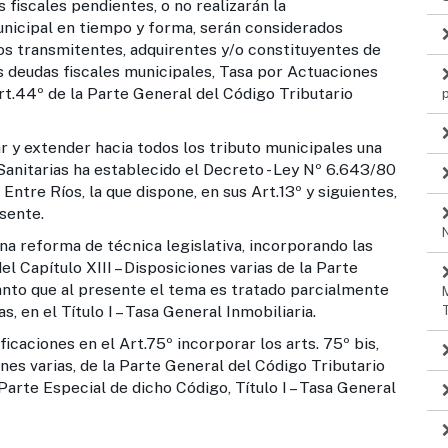
fiscales pendientes, o no realizarán la
unicipal en tiempo y forma, serán considerados
os transmitentes, adquirentes y/o constituyentes de
as deudas fiscales municipales, Tasa por Actuaciones
Art.44º de la Parte General del Código Tributario
r y extender hacia todos los tributo municipales una
 Sanitarias ha establecido el Decreto - Ley Nº 6.643/80
Entre Ríos, la que dispone, en sus Art.13º y siguientes,
sente.
a reforma de técnica legislativa, incorporando las
l Capítulo XIII – Disposiciones varias de la Parte
anto que al presente el tema es tratado parcialmente
, en el Título I – Tasa General Inmobiliaria.
icaciones en el Art.75º incorporar los arts. 75º bis,
ones varias, de la Parte General del Código Tributario
 Parte Especial de dicho Código, Título I – Tasa General