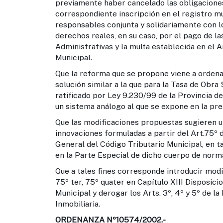
previamente haber cancelado las obligaciones 
correspondiente inscripción en el registro m
responsables conjunta y solidariamente con l
derechos reales, en su caso, por el pago de l
Administrativas y la multa establecida en el 
Municipal.
Que la reforma que se propone viene a ordena
solución similar a la que para la Tasa de Obra
ratificado por Ley 9.230/99 de la Provincia de 
un sistema análogo al que se expone en la pre
Que las modificaciones propuestas sugieren un
innovaciones formuladas a partir del Art.75º de
General del Código Tributario Municipal, en t
en la Parte Especial de dicho cuerpo de normas
Que a tales fines corresponde introducir modif
75º ter, 75º quater en Capítulo XIII Disposici
Municipal y derogar los Arts. 3º, 4º y 5º de la
Inmobiliaria.
ORDENANZA Nº10574/2002.-