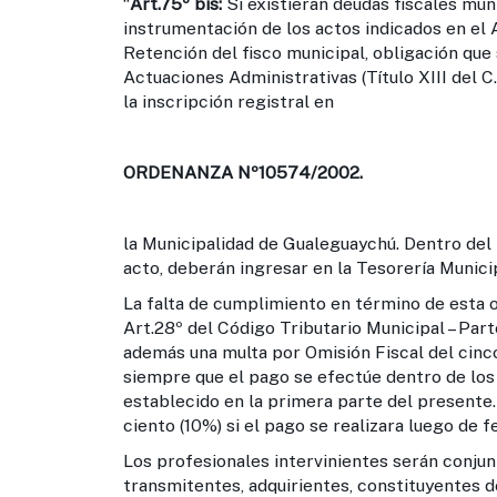
“
Art.75º bis:
Si existieran deudas fiscales muni
instrumentación de los actos indicados en el 
Retención del fisco municipal, obligación que 
Actuaciones Administrativas (Título XIII del C.
la inscripción registral en
ORDENANZA Nº10574/2002.
la Municipalidad de Gualeguaychú. Dentro del p
acto, deberán ingresar en la Tesorería Munici
La falta de cumplimiento en término de esta o
Art.28º del Código Tributario Municipal – Part
además una multa por Omisión Fiscal del cinc
siempre que el pago se efectúe dentro de los 
establecido en la primera parte del presente. 
ciento (10%) si el pago se realizara luego de 
Los profesionales intervinientes serán conju
transmitentes, adquirientes, constituyentes 