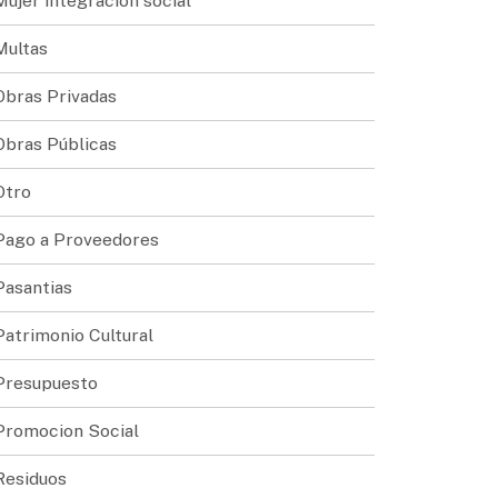
Mujer integracion social
Multas
Obras Privadas
Obras Públicas
Otro
Pago a Proveedores
Pasantias
Patrimonio Cultural
Presupuesto
Promocion Social
Residuos