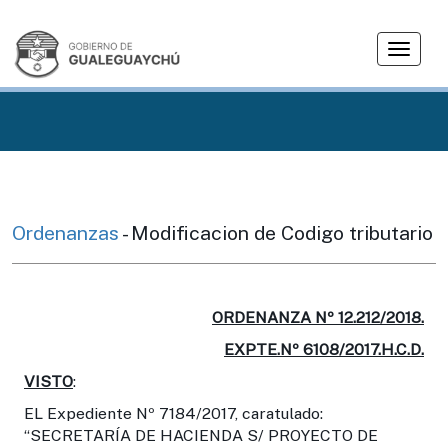
T
o
g
g
l
e
n
a
v
Ordenanzas
- Modificacion de Codigo tributario
i
g
a
t
ORDENANZA Nº 12.212/2018.
i
EXPTE.Nº 6108/2017.H.C.D.
o
VISTO
:
n
EL Expediente Nº 7184/2017, caratulado:
“SECRETARÍA DE HACIENDA S/ PROYECTO DE