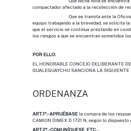
Que dicha nota se encuentra motivada 
compactador afectado a la recolección de res
Que se tramita ante la Oficina de Sumi
equipo trabajando a la brevedad, se solicita 
que el servicio se continua prestando en con
los riesgos a que se encuentran sometidos los
POR ELLO:
EL HONORABLE CONCEJO DELIBERANTE DE 
GUALEGUAYCHU SANCIONA LA SIGUIENTE
ORDENANZA
ART.1º.-
APRUÉBASE
la compra de los respue
CAMION DIMEX D 1721 N, según lo dispuesto 
ART.2º.-
COMUNÍQUESE, ETC...