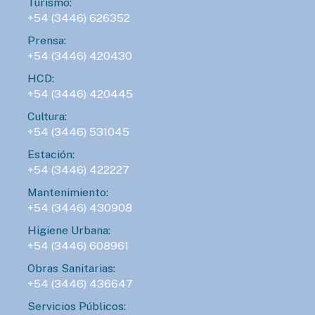
Turismo:
+54 (3446) 626352
Prensa:
+54 (3446) 420430
HCD:
+54 (3446) 420445
Cultura:
+54 (3446) 531045
Estación:
+54 (3446) 422227
Mantenimiento:
+54 (3446) 430908
Higiene Urbana:
+54 (3446) 608961
Obras Sanitarias:
+54 (3446) 436647
Servicios Públicos: