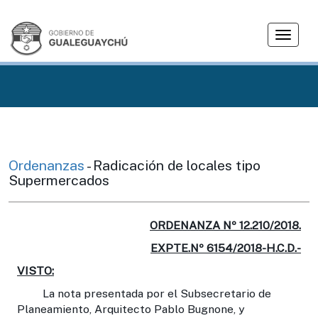
T
o
g
g
l
e
n
a
v
Ordenanzas
- Radicación de locales tipo
i
Supermercados
g
a
t
ORDENANZA Nº 12.210/2018.
i
EXPTE.Nº 6154/2018-H.C.D.-
o
VISTO:
n
La nota presentada por el Subsecretario de
Planeamiento, Arquitecto Pablo Bugnone, y