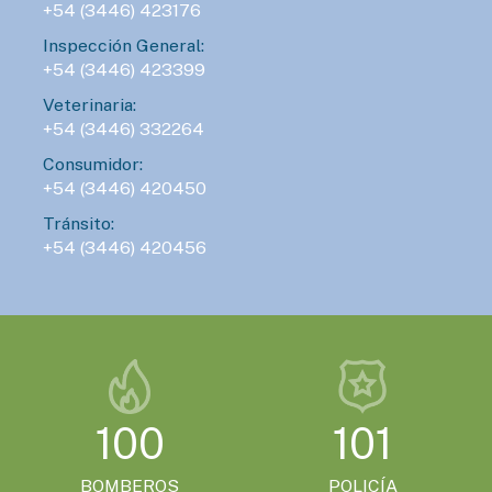
+54 (3446) 423176
Inspección General:
+54 (3446) 423399
Veterinaria:
+54 (3446) 332264
Consumidor:
+54 (3446) 420450
Tránsito:
+54 (3446) 420456
100
101
BOMBEROS
POLICÍA