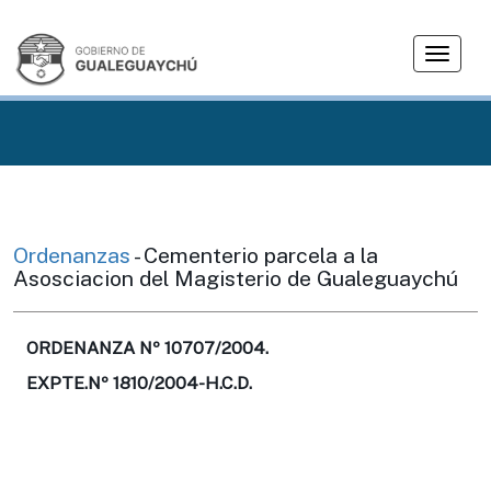
T
o
g
g
l
e
n
a
v
Ordenanzas
- Cementerio parcela a la
i
Asosciacion del Magisterio de Gualeguaychú
g
a
t
ORDENANZA Nº 10707/2004.
i
EXPTE.Nº 1810/2004-H.C.D.
o
n