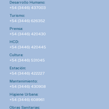
Desarrollo Humano:
+54 (3446) 437003
Turismo:
+54 (3446) 626352
Prensa:
+54 (3446) 420430
HCD:
+54 (3446) 420445
Cultura:
+54 (3446) 531045
Estación:
+54 (3446) 422227
Mantenimiento:
+54 (3446) 430908
Higiene Urbana:
+54 (3446) 608961
Obras Sanitarias: