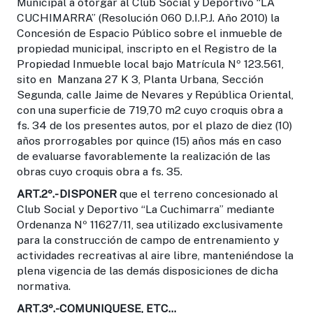
Municipal a otorgar al Club Social y Deportivo “LA
CUCHIMARRA” (Resolución 060 D.I.P.J. Año 2010) la
Concesión de Espacio Público sobre el inmueble de
propiedad municipal, inscripto en el Registro de la
Propiedad Inmueble local bajo Matrícula Nº 123.561,
sito en Manzana 27 K 3, Planta Urbana, Sección
Segunda, calle Jaime de Nevares y República Oriental,
con una superficie de 719,70 m2 cuyo croquis obra a
fs. 34 de los presentes autos, por el plazo de diez (10)
años prorrogables por quince (15) años más en caso
de evaluarse favorablemente la realización de las
obras cuyo croquis obra a fs. 35.
ART.2º.-
DISPONER
que el terreno concesionado al
Club Social y Deportivo “La Cuchimarra” mediante
Ordenanza Nº 11627/11, sea utilizado exclusivamente
para la construcción de campo de entrenamiento y
actividades recreativas al aire libre, manteniéndose la
plena vigencia de las demás disposiciones de dicha
normativa.
ART.3º.-
COMUNIQUESE, ETC…