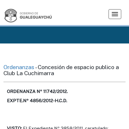
T
o
g
g
l
e
n
a
v
Ordenanzas
- Concesión de espacio publico a
i
Club La Cuchimarra
g
a
t
ORDENANZA Nº 11742/2012.
i
EXPTE.Nº 4856/2012-H.C.D.
o
n
VISTO:
El Expediente Nº 3858/2011, caratulado: