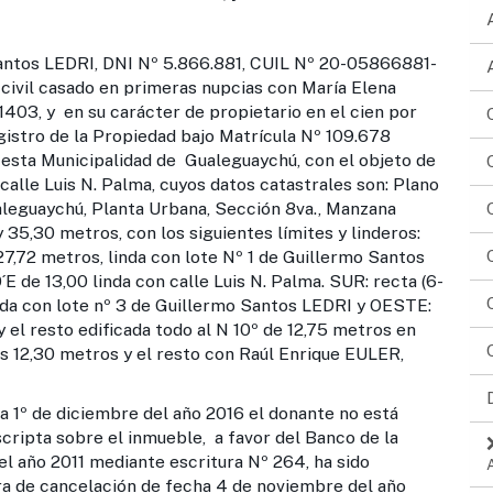
antos LEDRI, DNI Nº 5.866.881, CUIL Nº 20-05866881-
o civil casado en primeras nupcias con María Elena
1403, y en su carácter de propietario en el cien por
gistro de la Propiedad bajo Matrícula Nº 109.678
 esta Municipalidad de Gualeguaychú, con el objeto de
calle Luis N. Palma, cuyos datos catastrales son: Plano
ualeguaychú, Planta Urbana, Sección 8va., Manzana
y 35,30 metros, con los siguientes límites y linderos:
27,72 metros, linda con lote Nº 1 de Guillermo Santos
E de 13,00 linda con calle Luis N. Palma. SUR: recta (6-
inda con lote nº 3 de Guillermo Santos LEDRI y OESTE:
 el resto edificada todo al N 10º de 12,75 metros en
los 12,30 metros y el resto con Raúl Enrique EULER,
 1º de diciembre del año 2016 el donante no está
scripta sobre el inmueble, a favor del Banco de la
l año 2011 mediante escritura Nº 264, ha sido
ra de cancelación de fecha 4 de noviembre del año