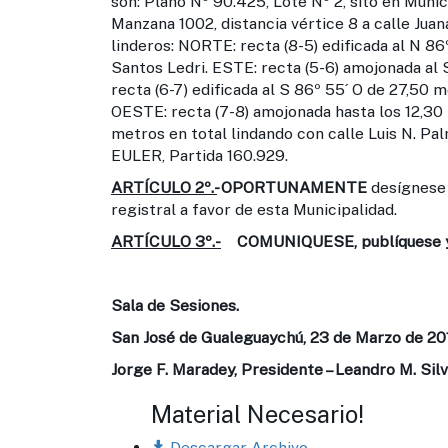
son: Plano Nº 90.425, Lote Nº 2, sito en Muni
Manzana 1002, distancia vértice 8 a calle Juan
linderos: NORTE: recta (8-5) edificada al N 86º
Santos Ledri. ESTE: recta (5-6) amojonada al S
recta (6-7) edificada al S 86º 55´ O de 27,50
OESTE: recta (7-8) amojonada hasta los 12,30 m
metros en total lindando con calle Luis N. Pa
EULER, Partida 160.929.
ARTÍCULO 2º.-
OPORTUNAMENTE
desígnese 
registral a favor de esta Municipalidad.
ARTÍCULO 3º.-
COMUNIQUESE, publíquese y 
Sala de Sesiones.
San José de Gualeguaychú, 23 de Marzo de 201
Jorge F. Maradey, Presidente – Leandro M. Silv
Material Necesario!
Descargar Archivo