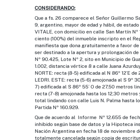
CONSIDERANDO:
Que a fs. 26 comparece el Señor Guillermo S
9, argentino, mayor de edad y hábil, de estad
VITALE, con domicilio en calle San Martín Nº 
ciento (100%) del inmueble inscripto en el Re
manifiesta que dona gratuitamente a favor de
ser destinado a la apertura y prolongación de 
Nº 90.425, Lote Nº 2, sito en Municipio de G
1.002, distancia vértice 8 a calle Juana Azurdu
NORTE: recta (8-5) edificada al N 86º 12´E de 
LEDRI. ESTE: recta (5-6) amojonada al S 9º 30´
7) edificada al S 86º 55´ O de 27,50 metros l
recta (7-8) amojonada hasta los 12,30 metros y
total lindando con calle Luis N. Palma hasta 
Partida Nº 160.929.
Que de acuerdo al Informe Nº 12.655 de fecha
inhibido según base de datos y la Hipoteca in
Nación Argentina en fecha 18 de noviembre de
totalmente cancelada según copia de escritu