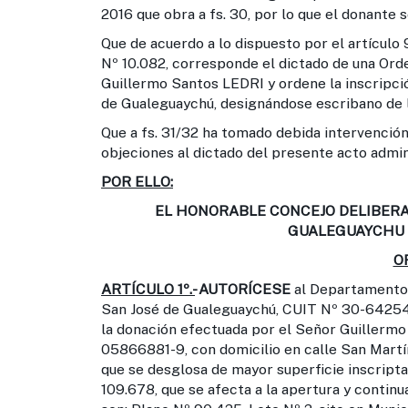
2016 que obra a fs. 30, por lo que el donante s
Que de acuerdo a lo dispuesto por el artículo 9
Nº 10.082, corresponde el dictado de una Ord
Guillermo Santos LEDRI y ordene la inscripció
de Gualeguaychú, designándose escribano de li
Que a fs. 31/32 ha tomado debida intervención
objeciones al dictado del presente acto admin
POR ELLO:
EL HONORABLE CONCEJO DELIBERA
GUALEGUAYCHU 
O
ARTÍCULO 1º.-
AUTORÍCESE
al Departamento 
San José de Gualeguaychú, CUIT Nº 30-642549
la donación efectuada por el Señor Guillermo
05866881-9, con domicilio en calle San Martí
que se desglosa de mayor superficie inscrip
109.678, que se afecta a la apertura y continu