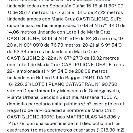
lindando todas con Sebastián Cuiña; 15-16 al N 80º 09
´O de 35,17 metros; 16-17 al S 9º 51´O de 27,22 metros
lindando ambas con María Cruz CASTIGLIONE. SUR:
cinco líneas rectas amojonadas: 17-18 al N 57º 44´O de
14,06 metros lindando con Lote 1 de María Cruz
CASTIGLIONE; 18-19 al N 9º 51´E de 84,85 metros; 19-
20 al N 80º 09´O de 76,73 metros; 20-21 al S 9º 54´O
de 63,34 metros lindando con María Cruz
CASTIGLIONE; 21-22 al N 67º 27´O de 13,32 metros
con Lote 1 de María Cruz CASTIGLIONE; OESTE: recta
22-1 amojonada al N 9º 54´E de 208,08 metros
lindando con Rufino Pablo Baggio, PARTIDA Nº
161.226. 2º) LOTE 1 PLANO CATASTRAL Nº 90.730
sito en Departamento y Municipio de Gualeguaychú,
Planta Urbana, Sección Séptima, Manzana 4006 A,
domicilio parcelario calle pública s/ nº inscripto en el
Registro de la Propiedad a nombre de María Cruz
CASTIGLIONE (100%) bajo MATRÍCULAS 145.836 y
145.779, con una superficie de mil dieciocho metros
cuadrados treinta decímetros cuadrados (1.018,30 m2)