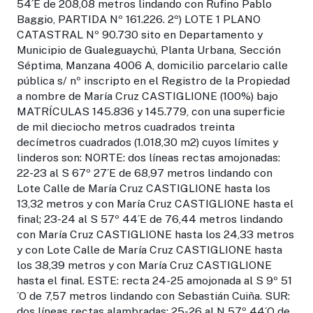
54´E de 208,08 metros lindando con Rufino Pablo
Baggio, PARTIDA Nº 161.226. 2º) LOTE 1 PLANO
CATASTRAL Nº 90.730 sito en Departamento y
Municipio de Gualeguaychú, Planta Urbana, Sección
Séptima, Manzana 4006 A, domicilio parcelario calle
pública s/ nº inscripto en el Registro de la Propiedad
a nombre de María Cruz CASTIGLIONE (100%) bajo
MATRÍCULAS 145.836 y 145.779, con una superficie
de mil dieciocho metros cuadrados treinta
decímetros cuadrados (1.018,30 m2) cuyos límites y
linderos son: NORTE: dos líneas rectas amojonadas:
22-23 al S 67º 27´E de 68,97 metros lindando con
Lote Calle de María Cruz CASTIGLIONE hasta los
13,32 metros y con María Cruz CASTIGLIONE hasta el
final; 23-24 al S 57º 44´E de 76,44 metros lindando
con María Cruz CASTIGLIONE hasta los 24,33 metros
y con Lote Calle de María Cruz CASTIGLIONE hasta
los 38,39 metros y con María Cruz CASTIGLIONE
hasta el final. ESTE: recta 24-25 amojonada al S 9º 51
´O de 7,57 metros lindando con Sebastián Cuiña. SUR:
dos líneas rectas alambradas: 25-26 al N 57º 44´O de