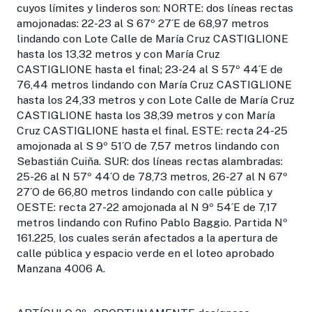
cuyos límites y linderos son: NORTE: dos líneas rectas
amojonadas: 22-23 al S 67º 27´E de 68,97 metros
lindando con Lote Calle de María Cruz CASTIGLIONE
hasta los 13,32 metros y con María Cruz
CASTIGLIONE hasta el final; 23-24 al S 57º 44´E de
76,44 metros lindando con María Cruz CASTIGLIONE
hasta los 24,33 metros y con Lote Calle de María Cruz
CASTIGLIONE hasta los 38,39 metros y con María
Cruz CASTIGLIONE hasta el final. ESTE: recta 24-25
amojonada al S 9º 51´O de 7,57 metros lindando con
Sebastián Cuiña. SUR: dos líneas rectas alambradas:
25-26 al N 57º 44´O de 78,73 metros, 26-27 al N 67º
27´O de 66,80 metros lindando con calle pública y
OESTE: recta 27-22 amojonada al N 9º 54´E de 7,17
metros lindando con Rufino Pablo Baggio. Partida Nº
161.225, los cuales serán afectados a la apertura de
calle pública y espacio verde en el loteo aprobado
Manzana 4006 A.