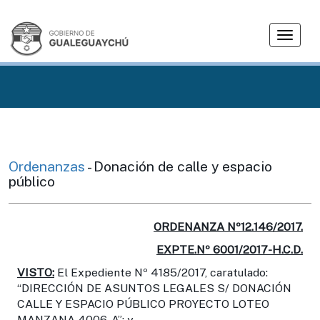
T
o
g
g
l
e
n
a
v
Ordenanzas
- Donación de calle y espacio
i
público
g
a
t
ORDENANZA Nº12.146/2017.
i
EXPTE.Nº 6001/2017-H.C.D.
o
VISTO:
El Expediente Nº 4185/2017, caratulado:
n
“DIRECCIÓN DE ASUNTOS LEGALES S/ DONACIÓN
CALLE Y ESPACIO PÚBLICO PROYECTO LOTEO
MANZANA 4006-A”; y