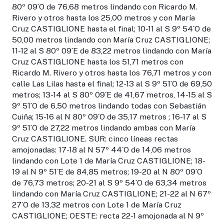
80º 09´O de 76,68 metros lindando con Ricardo M.
Rivero y otros hasta los 25,00 metros y con María
Cruz CASTIGLIONE hasta el final; 10-11 al S 9º 54´O de
50,00 metros lindando con María Cruz CASTIGLIONE;
11-12 al S 80º 09´E de 83,22 metros lindando con María
Cruz CASTIGLIONE hasta los 51,71 metros con
Ricardo M. Rivero y otros hasta los 76,71 metros y con
calle Las Lilas hasta el final; 12-13 al S 9º 51´O de 69,50
metros; 13-14 al S 80º 09´E de 41,67 metros, 14-15 al S
9º 51´O de 6,50 metros lindando todas con Sebastián
Cuiña; 15-16 al N 80º 09´O de 35,17 metros ; 16-17 al S
9º 51´O de 27,22 metros lindando ambas con María
Cruz CASTIGLIONE. SUR: cinco líneas rectas
amojonadas: 17-18 al N 57º 44´O de 14,06 metros
lindando con Lote 1 de María Cruz CASTIGLIONE; 18-
19 al N 9º 51´E de 84,85 metros; 19-20 al N 80º 09´O
de 76,73 metros; 20-21 al S 9º 54´O de 63,34 metros
lindando con María Cruz CASTIGLIONE; 21-22 al N 67º
27´O de 13,32 metros con Lote 1 de María Cruz
CASTIGLIONE; OESTE: recta 22-1 amojonada al N 9º