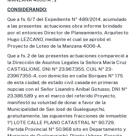
CONSIDERANDO:
Que a fs. 6/7 del Expediente Nº 489/2014, acumulado
a las presentes actuaciones obra informe brindado
por el entonces Director de Planeamiento, Arquitecto
Hugo LEZCANO, mediante el cual se aprobó el
Proyecto de Loteo de la Manzana 4006-A.
Que a fs. 2 de las presentes actuaciones compareció a
la Dirección de Asuntos Legales la Señora María Cruz
CASTIGLIONE, DNI Nº 23.967.355, CUIL Nº 23-
23967355-4, con domicilio en calle Borques Nº 175
de esta ciudad, de estado civil casada en primeras
nupcias con el Señor Lisandro Aníbal Gotusso, DNI Nº
23.386.589 y, en el marco del referido Proyecto,
manifestó su voluntad de donar a favor de la
Municipalidad de San José de Gualeguaychú,
gratuitamente, las siguientes fracciones de inmueble:
1º) LOTE CALLE PLANO CATASTRAL Nº 90.729,
Partida Provincial Nº 50.968 sito en Departamento y
Municipio de Gualeguaychú, Planta Urbana, Sección