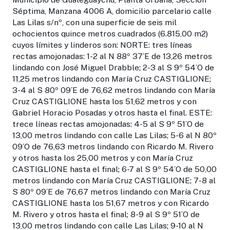
Séptima, Manzana 4006 A, domicilio parcelario calle
Las Lilas s/nº, con una superficie de seis mil
ochocientos quince metros cuadrados (6.815,00 m2)
cuyos límites y linderos son: NORTE: tres líneas
rectas amojonadas: 1-2 al N 88º 37´E de 13,26 metros
lindando con José Miguel Drabble; 2-3 al S 9º 54´O de
11,25 metros lindando con María Cruz CASTIGLIONE;
3-4 al S 80º 09´E de 76,62 metros lindando con María
Cruz CASTIGLIONE hasta los 51,62 metros y con
Gabriel Horacio Posadas y otros hasta el final. ESTE:
trece líneas rectas amojonadas: 4-5 al S 9º 51´O de
13,00 metros lindando con calle Las Lilas; 5-6 al N 80º
09´O de 76,63 metros lindando con Ricardo M. Rivero
y otros hasta los 25,00 metros y con María Cruz
CASTIGLIONE hasta el final; 6-7 al S 9º 54´O de 50,00
metros lindando con María Cruz CASTIGLIONE; 7-8 al
S 80º 09´E de 76,67 metros lindando con María Cruz
CASTIGLIONE hasta los 51,67 metros y con Ricardo
M. Rivero y otros hasta el final; 8-9 al S 9º 51´O de
13,00 metros lindando con calle Las Lilas; 9-10 al N