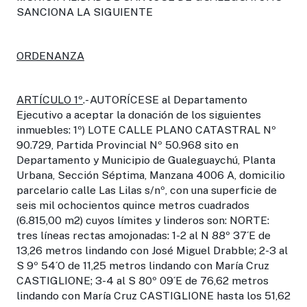
SANCIONA LA SIGUIENTE
ORDENANZA
ARTÍCULO 1º
.- AUTORÍCESE al Departamento
Ejecutivo a aceptar la donación de los siguientes
inmuebles: 1º) LOTE CALLE PLANO CATASTRAL Nº
90.729, Partida Provincial Nº 50.968 sito en
Departamento y Municipio de Gualeguaychú, Planta
Urbana, Sección Séptima, Manzana 4006 A, domicilio
parcelario calle Las Lilas s/nº, con una superficie de
seis mil ochocientos quince metros cuadrados
(6.815,00 m2) cuyos límites y linderos son: NORTE:
tres líneas rectas amojonadas: 1-2 al N 88º 37´E de
13,26 metros lindando con José Miguel Drabble; 2-3 al
S 9º 54´O de 11,25 metros lindando con María Cruz
CASTIGLIONE; 3-4 al S 80º 09´E de 76,62 metros
lindando con María Cruz CASTIGLIONE hasta los 51,62