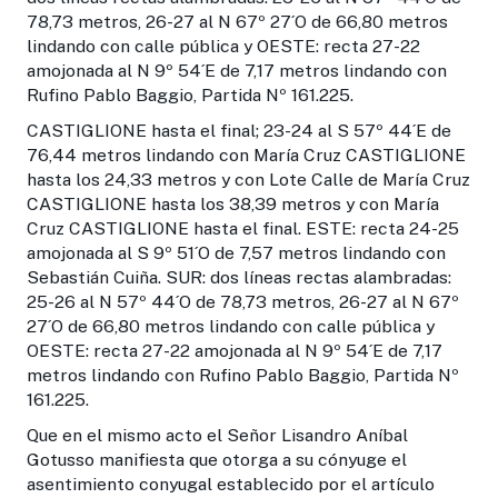
78,73 metros, 26-27 al N 67º 27´O de 66,80 metros
lindando con calle pública y OESTE: recta 27-22
amojonada al N 9º 54´E de 7,17 metros lindando con
Rufino Pablo Baggio, Partida Nº 161.225.
CASTIGLIONE hasta el final; 23-24 al S 57º 44´E de
76,44 metros lindando con María Cruz CASTIGLIONE
hasta los 24,33 metros y con Lote Calle de María Cruz
CASTIGLIONE hasta los 38,39 metros y con María
Cruz CASTIGLIONE hasta el final. ESTE: recta 24-25
amojonada al S 9º 51´O de 7,57 metros lindando con
Sebastián Cuiña. SUR: dos líneas rectas alambradas:
25-26 al N 57º 44´O de 78,73 metros, 26-27 al N 67º
27´O de 66,80 metros lindando con calle pública y
OESTE: recta 27-22 amojonada al N 9º 54´E de 7,17
metros lindando con Rufino Pablo Baggio, Partida Nº
161.225.
Que en el mismo acto el Señor Lisandro Aníbal
Gotusso manifiesta que otorga a su cónyuge el
asentimiento conyugal establecido por el artículo