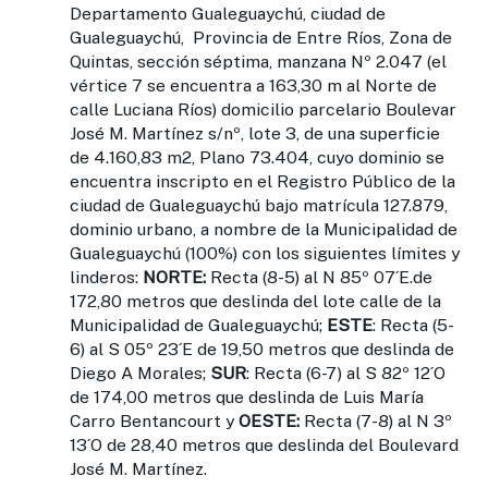
Departamento Gualeguaychú, ciudad de
Gualeguaychú, Provincia de Entre Ríos, Zona de
Quintas, sección séptima, manzana Nº 2.047 (el
vértice 7 se encuentra a 163,30 m al Norte de
calle Luciana Ríos) domicilio parcelario Boulevar
José M. Martínez s/nº, lote 3, de una superficie
de 4.160,83 m2, Plano 73.404, cuyo dominio se
encuentra inscripto en el Registro Público de la
ciudad de Gualeguaychú bajo matrícula 127.879,
dominio urbano, a nombre de la Municipalidad de
Gualeguaychú (100%) con los siguientes límites y
linderos:
NORTE:
Recta (8-5) al N 85º 07´E.de
172,80 metros que deslinda del lote calle de la
Municipalidad de Gualeguaychú;
ESTE
: Recta (5-
6) al S 05º 23´E de 19,50 metros que deslinda de
Diego A Morales;
SUR
: Recta (6-7) al S 82º 12´O
de 174,00 metros que deslinda de Luis María
Carro Bentancourt y
OESTE:
Recta (7-8) al N 3º
13´O de 28,40 metros que deslinda del Boulevard
José M. Martínez.