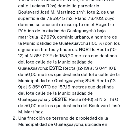
calle Luciana Ríos) domicilio parcelario
Boulevard José M. Martínez s/nº, lote 2, de una
superficie de 7.859,45 m2, Plano 73.403, cuyo
dominio se encuentra inscripto en el Registro
Público de la ciudad de Gualeguaychú bajo
matrícula 127.879, dominio urbano, a nombre de
la Municipalidad de Gualeguaychú (100 %) con los
siguientes límites y linderos:
NORTE
: Recta (10-
12) al N 85º 07´E de 158,30 metros que deslinda
del lote calle de la Municipalidad de
Gualeguaychú;
ESTE:
Recta (12-13) al S 04º 10´E
de 50,00 metros que deslinda del lote calle de la
Municipalidad de Gualeguaychú;
SUR:
Recta (13-
9) al S 85º 07´O de 157,15 metros que deslinda
del lote calle de la Municipalidad de
Gualeguaychú y
OESTE
: Recta (9-10) al N 3º 13´O
de 50,00 metros que deslinda del Boulevard José
M. Martínez.
Una fracción de terreno de propiedad de la
Municipalidad de Gualeguaychú, ubicada en