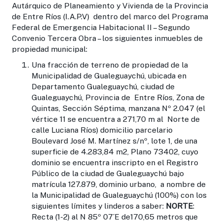
Autárquico de Planeamiento y Vivienda de la Provincia
de Entre Ríos (I.A.P.V) dentro del marco del Programa
Federal de Emergencia Habitacional II – Segundo
Convenio Tercera Obra – los siguientes inmuebles de
propiedad municipal:
Una fracción de terreno de propiedad de la
Municipalidad de Gualeguaychú, ubicada en
Departamento Gualeguaychú, ciudad de
Gualeguaychú, Provincia de Entre Ríos, Zona de
Quintas, Sección Séptima, manzana Nº 2.047 (el
vértice 11 se encuentra a 271,70 m al Norte de
calle Luciana Ríos) domicilio parcelario
Boulevard José M. Martínez s/nº, lote 1, de una
superficie de 4.283,84 m2, Plano 73402, cuyo
dominio se encuentra inscripto en el Registro
Público de la ciudad de Gualeguaychú bajo
matrícula 127.879, dominio urbano, a nombre de
la Municipalidad de Gualeguaychú (100%) con los
siguientes límites y linderos a saber:
NORTE
:
Recta (1-2) al N 85º 07´E de170,65 metros que