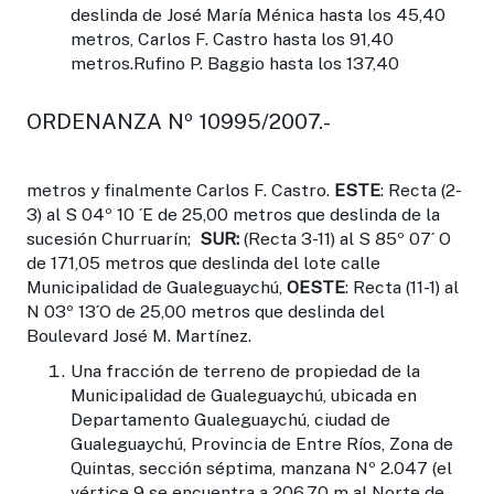
deslinda de José María Ménica hasta los 45,40
metros, Carlos F. Castro hasta los 91,40
metros.Rufino P. Baggio hasta los 137,40
ORDENANZA Nº 10995/2007.-
metros y finalmente Carlos F. Castro.
ESTE
: Recta (2-
3) al S 04º 10 ´E de 25,00 metros que deslinda de la
sucesión Churruarín;
SUR:
(Recta 3-11) al S 85º 07´ O
de 171,05 metros que deslinda del lote calle
Municipalidad de Gualeguaychú,
OESTE
: Recta (11-1) al
N 03º 13´O de 25,00 metros que deslinda del
Boulevard José M. Martínez.
Una fracción de terreno de propiedad de la
Municipalidad de Gualeguaychú, ubicada en
Departamento Gualeguaychú, ciudad de
Gualeguaychú, Provincia de Entre Ríos, Zona de
Quintas, sección séptima, manzana Nº 2.047 (el
vértice 9 se encuentra a 206,70 m al Norte de