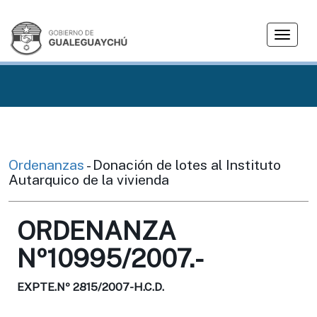
T
o
g
g
l
e
n
a
v
Ordenanzas
- Donación de lotes al Instituto
i
Autarquico de la vivienda
g
a
ORDENANZA
t
i
Nº10995/2007.-
o
n
EXPTE.Nº 2815/2007-H.C.D.