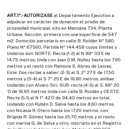
ART.1º.- AUTORIZASE
al Departamento Ejecutivo a
adjudicar en carácter de donación el predio de
propiedad municipal, sito en Manzana 734, Planta
Urbana, Sección primera con una superficie de 547
m2. Domicilio parcelario en calle B. Roldán Nº 580,
Plano Nº 67560, Partida Nº 144.458 cuyos límites y
linderos son: NORTE: Recta (1-2) al N 89º 03´E de
14,75 metros, linda con Juan D.M. Núñez hasta los 7.95
metros y el resto con Ramona S. Abreu de Leivas;
Este: Dos rectas a saber: (2-3) al S. 2º 27´E de 17,50
metros y (3-4) al S 7º 25´E de 16,80 metros, ambas
lindando con Alvaro Siri; SUR: recta (4-5) al S. 88º 20
´O de 16,65 metros linda con calle B. Roldán y OESTE:
Recta (5-1) al N 1º 42´O de 34,40 metros en total,
lindando con Rubén D. Salva hasta los 8.60 metros,
con Nicasia R. Otero hasta los 17,20 metros, con
Brígida R. Gómez hasta los 25,70 metros y el resto
con marina G. de Salva y otro, inscripto en el Registro