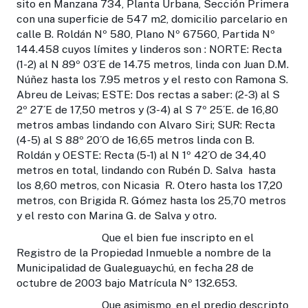
sito en Manzana 734, Planta Urbana, Sección Primera
con una superficie de 547 m2, domicilio parcelario en
calle B. Roldán Nº 580, Plano Nº 67560, Partida Nº
144.458 cuyos límites y linderos son : NORTE: Recta
(1-2) al N 89º 03´E de 14.75 metros, linda con Juan D.M.
Núñez hasta los 7.95 metros y el resto con Ramona S.
Abreu de Leivas; ESTE: Dos rectas a saber: (2-3) al S
2º 27´E de 17,50 metros y (3-4) al S 7º 25´E. de 16,80
metros ambas lindando con Alvaro Siri; SUR: Recta
(4-5) al S 88º 20´O de 16,65 metros linda con B.
Roldán y OESTE: Recta (5-1) al N 1º 42´O de 34,40
metros en total, lindando con Rubén D. Salva hasta
los 8,60 metros, con Nicasia R. Otero hasta los 17,20
metros, con Brigida R. Gómez hasta los 25,70 metros
y el resto con Marina G. de Salva y otro.
Que el bien fue inscripto en el
Registro de la Propiedad Inmueble a nombre de la
Municipalidad de Gualeguaychú, en fecha 28 de
octubre de 2003 bajo Matrícula Nº 132.653.
Que asimismo, en el predio descripto