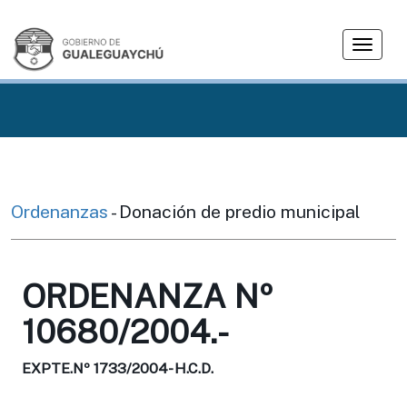
T
o
g
g
l
e
n
a
v
Ordenanzas
- Donación de predio municipal
i
g
a
ORDENANZA Nº
t
i
10680/2004.-
o
n
EXPTE.Nº 1733/2004- H.C.D.