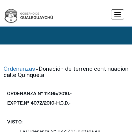
T
o
g
g
l
e
n
a
v
Ordenanzas
- Donación de terreno continuacion
i
calle Quinquela
g
a
t
ORDENANZA Nº 11495/2010.-
i
EXPTE.Nº 4072/2010-H.C.D.-
o
n
VISTO:
La Ordenanza Nº 11447/10 dictada en