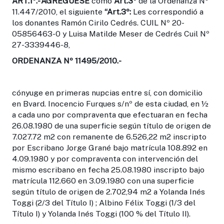
ART.1º.-
AGRÉGUESE
como
Art.3º
de la Ordenanza Nº
11.447/2010, el siguiente
“Art.3º:
Les correspondió a
los donantes Ramón Cirilo Cedrés. CUIL Nº 20-
05856463-0 y Luisa Matilde Meser de Cedrés Cuil Nº
27-3339446-8,
ORDENANZA Nº 11495/2010.-
cónyuge en primeras nupcias entre sí, con domicilio
en Bvard. Inocencio Furques s/nº de esta ciudad, en ½
a cada uno por compraventa que efectuaran en fecha
26.08.1980 de una superficie según título de origen de
7.027.72 m2 con remanente de 6.526,22 m2 inscripto
por Escribano Jorge Grané bajo matrícula 108.892 en
4.09.1980 y por compraventa con intervención del
mismo escribano en fecha 25.08.1980 inscripto bajo
matrícula 112.660 en 3.09.1980 con una superficie
según título de origen de 2.702,94 m2 a Yolanda Inés
Toggi (2/3 del Título I) ; Albino Félix Toggi (1/3 del
Título I) y Yolanda Inés Toggi (100 % del Título II).